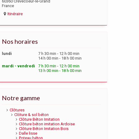
60360 Crèvecoeur-le-Grand
France
Itinéraire
Nos horaires
lundi
7 h 30 min - 12 h 00 min
14 h 00 min - 18 h 00 min
mardi - vendredi
7 h 30 min - 12 h 00 min
13 h 00 min - 18 h 00 min
Notre gamme
Clôtures
Clôture & sol béton
Clôture Béton Imitation
Clôture béton imitation Ardoise
Clôture Béton Imitation Bois
Dalle lisse
Poteau béton