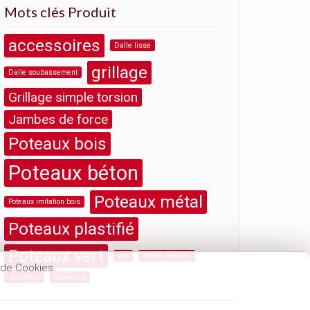
Mots clés Produit
accessoires
Dalle lisse
grillage
Dalle soubassement
Grillage simple torsion
Jambes de force
Poteaux bois
Poteaux béton
Poteaux métal
Poteaux imitation bois
Poteaux plastifié
Poteaux vert
pvc
Simple torsion.
n de Cookies.
Tendeurs
Tenseurs