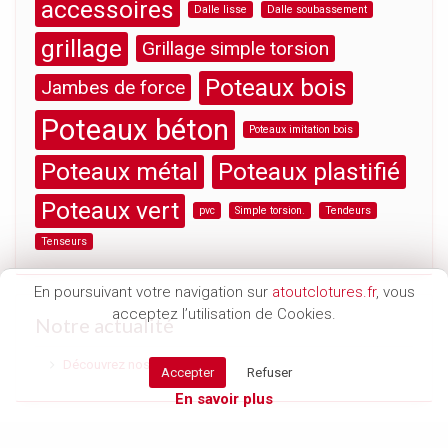
accessoires
Dalle lisse
Dalle soubassement
grillage
Grillage simple torsion
Poteaux bois
Jambes de force
Poteaux béton
Poteaux imitation bois
Poteaux métal
Poteaux plastifié
Poteaux vert
pvc
Simple torsion.
Tendeurs
Tenseurs
En poursuivant votre navigation sur
atoutclotures.fr
, vous
acceptez l’utilisation de Cookies.
Notre actualité
Découvrez nos locaux
Accepter
Refuser
En savoir plus
Copyright © 2019
Atoutclotures.fr
-
Mentions légales
- Réalisation
Bruneau