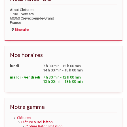
Atout Clotures
1 rue Eperviers
60360 Crèvecoeur-le-Grand
France
Itinéraire
Nos horaires
lundi
7 h 30 min - 12 h 00 min
14 h 00 min - 18 h 00 min
mardi - vendredi
7 h 30 min - 12 h 00 min
13 h 00 min - 18 h 00 min
Notre gamme
Clôtures
Clôture & sol béton
Clôture Béton Imitation