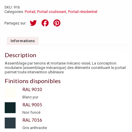
SKU:
916
Categories:
Portail
,
Portail coulissant
,
Portail résidentiel
T
F
Pi
Partagez sur :
wi
a
nt
tt
ce
er
Informations
er
b
es
Description
o
t
Assemblage par tenons et mortaise mécano vissé, La conception
o
modulaire (assemblage mécanique) des éléments constituant le portail
permet toute intervention ultérieure.
k
Finitions disponibles
RAL 9010
Blanc pur
RAL 9005
Noir foncé
RAL 7016
Gris anthracite