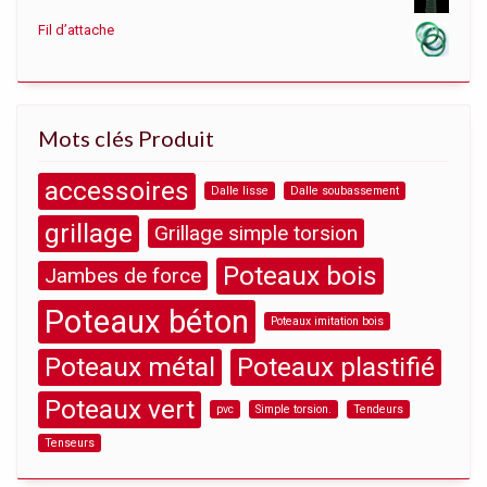
Fil d’attache
Mots clés Produit
accessoires
Dalle lisse
Dalle soubassement
grillage
Grillage simple torsion
Poteaux bois
Jambes de force
Poteaux béton
Poteaux imitation bois
Poteaux métal
Poteaux plastifié
Poteaux vert
pvc
Simple torsion.
Tendeurs
Tenseurs