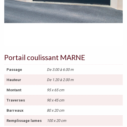
Portail coulissant MARNE
Passage
De 3.00 à 6.00 m
Hauteur
De 1.20 à 2.00 m
Montant
95 x 65 cm
Traverses
90 x 45 cm
Barreaux
80 x 20 cm
Remplissage lames
100 x 20 cm