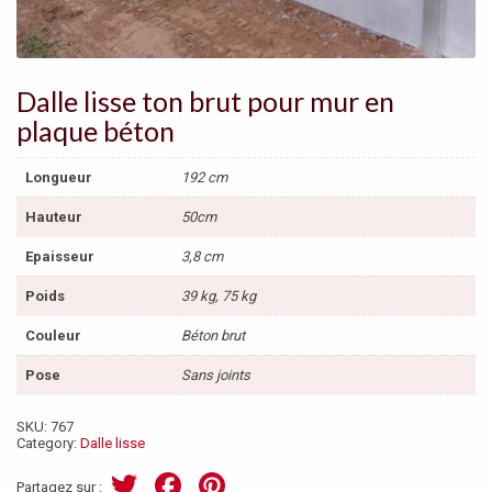
Dalle lisse ton brut pour mur en
plaque béton
Longueur
192 cm
Hauteur
50cm
Epaisseur
3,8 cm
Poids
39 kg, 75 kg
Couleur
Béton brut
Pose
Sans joints
SKU:
767
Category:
Dalle lisse
T
F
Pi
Partagez sur :