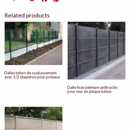
wi
a
nt
tt
ce
er
Related products
er
b
es
o
t
o
k
Dalles béton de soubassement
avec 1/2 chaperon pour poteaux
Dalle lisse peinture anthracite
pour mur en plaque béton