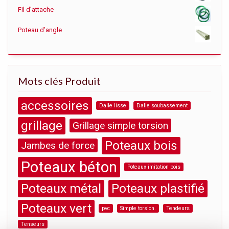
Fil d’attache
Poteau d’angle
Mots clés Produit
accessoires
Dalle lisse
Dalle soubassement
grillage
Grillage simple torsion
Poteaux bois
Jambes de force
Poteaux béton
Poteaux imitation bois
Poteaux métal
Poteaux plastifié
Poteaux vert
pvc
Simple torsion.
Tendeurs
Tenseurs