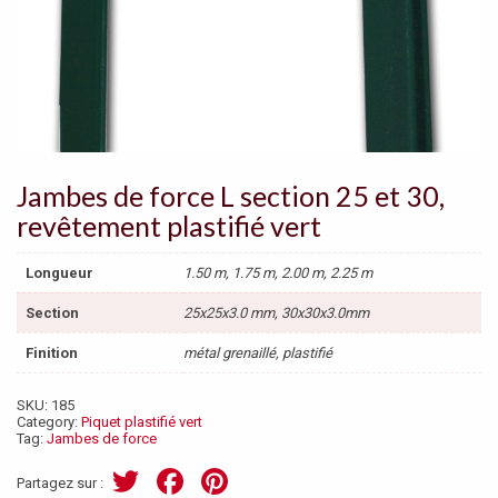
Jambes de force L section 25 et 30,
revêtement plastifié vert
Longueur
1.50 m, 1.75 m, 2.00 m, 2.25 m
Section
25x25x3.0 mm, 30x30x3.0mm
Finition
métal grenaillé, plastifié
SKU:
185
Category:
Piquet plastifié vert
Tag:
Jambes de force
T
F
Pi
Partagez sur :