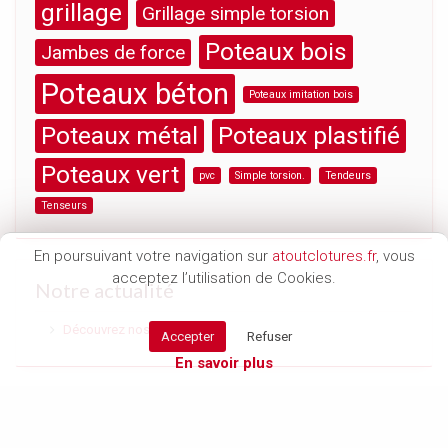
grillage
Grillage simple torsion
Poteaux bois
Jambes de force
Poteaux béton
Poteaux imitation bois
Poteaux métal
Poteaux plastifié
Poteaux vert
pvc
Simple torsion.
Tendeurs
Tenseurs
En poursuivant votre navigation sur
atoutclotures.fr
, vous
acceptez l’utilisation de Cookies.
Notre actualité
Découvrez nos locaux
Accepter
Refuser
En savoir plus
Copyright © 2019
Atoutclotures.fr
-
Mentions légales
- Réalisation
Bruneau
Design
Ce site est protégé par reCAPTCHA. Les
règles de confidentialité
et les