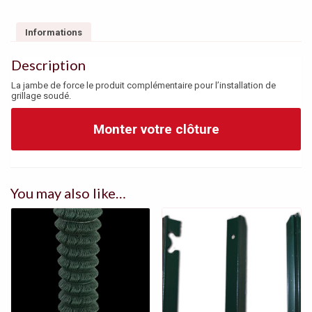
wi
a
nt
tt
ce
er
Informations
er
b
es
Description
o
t
La jambe de force le produit complémentaire pour l’installation de
o
grillage soudé.
k
Monter votre clôture
You may also like…